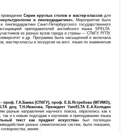
и проведении
Серии круглых столов и мастер-классов
для
окультурологии и лингводид
актике».
Мероприятие было
 лингводидактики Санкт-Петербургского государственного
ассоциацией преподавателей английского языка SPELTA.
частников из разных вузов города и страны — СПбГУ, РГПУ,
ниверситет и др. Программа была насыщенной и включала
в, мастер-классы и экскурсии на англ. языке по знаменитым
 —
проф. Г.А.Баева (СПбГУ), проф. Е.Б.Ястребова (МГИМО),
ELTA
доц. Т.Н.Иванова, Президент YamELTA Е.А.Колядин
м разные направления научного поиска, обратились как к
 так и к новым подходам к изучению и преподаванию языка
льный текст как предмет искусства»
был посвящен
аимодействия разных семиотических систем, было показано,
 сотворчества, меняя .