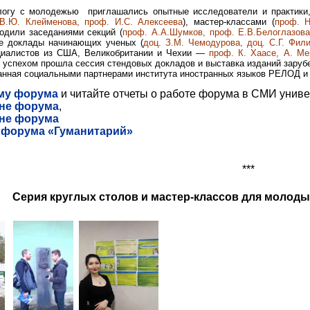
логу с молодежью приглашались опытные исследователи и практики,
 В.Ю. Клейменова, проф. И.С. Алексеева
), мастер-классами (
проф. Н
водили заседаниями секций (
проф. А.А.Шумков, проф. Е.В.Белоглазова,
е доклады начинающих ученых (
доц. З.М. Чемодурова, доц. С.Г. Фил
циалистов из США, Великобритании и Чехии —
проф. К. Хаасе, А. М
 успехом прошла сессия стендовых докладов и выставка изданий зарубежн
ванная социальными партнерами института иностранных языков РЕЛОД и
му форума
и читайте отчеты о работе форума в СМИ унив
дне форума
,
дне форума
форума «Гуманитарий»
***
Серия круглых столов и мастер-классов для молодых