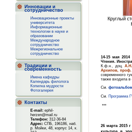
Инновации и
сотрудничество
Инновационные проекты
Круглый с
университета
Информационные
технологии в науке и
образовании
Международное
сотрудничество
Межрегиональное
сотрудничество
14-15 мая 201
Чтения. Иностр
Традиции и
К.ф.н., доц.
А.Н
современность
Архипов, проф. 
современного гу
Имена кафедры
также входила в
Календарь филолога
Копилка мудрости
См.
фотоальбом
Фотогалерея
См.
Программа Г
Контакты
***
E-mail:
ephil-
herzen@mail.ru
Телефон:
312-36-84
Адрес:
СПБ, 196186, наб.
26 марта 2015 г
р. Мойки, 48, корпус 14, к.
культура в эпо