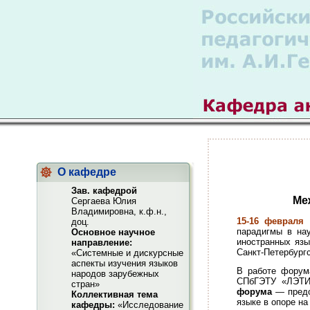
О кафедре
Зав. кафедрой
Ме
Сергаева Юлия
Владимировна, к.ф.н.,
15-16 февр
аля
в
доц.
парадигмы в нау
Основное научное
иностранных язы
направление:
Санкт-Петербург
«Системные и дискурсные
аспекты изучения языков
В работе форум
народов зарубежных
СПбГЭТУ «ЛЭТИ»
стран»
форума
— предо
Коллективная тема
языке в опоре на
кафедры:
«Исследование