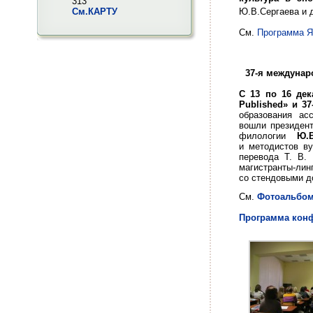
313
См.КАРТУ
Ю.В.Сергаева и 
См.
Программа Я
37-я междунар
С 13 по 16 дек
Published» и 3
образования ас
вошли президент
филологии
Ю.
и методистов в
перевода Т. В.
магистранты-лин
со стендовыми д
См.
Фотоальбом
Программа кон