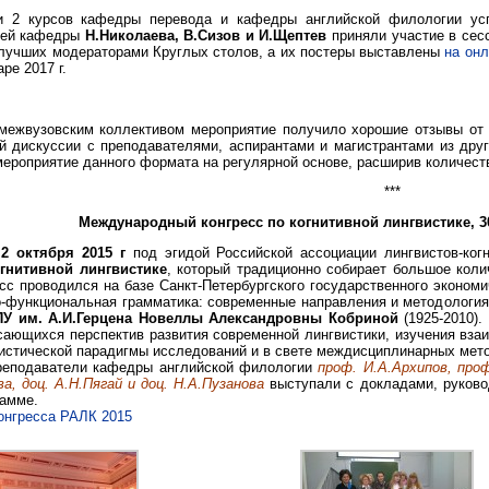
и 2 курсов кафедры перевода и кафедры английской филологии усп
шей кафедры
Н.Николаева, В.Сизов и И.Щептев
приняли участие в сес
лучших модераторами Круглых столов, а их постеры выставлены
на он
ре 2017 г.
межвузовским коллективом мероприятие получило хорошие отзывы от 
й дискуссии с преподавателями, аспирантами и магистрантами из друг
мероприятие данного формата на регулярной основе, расширив количеств
***
Международный конгресс по когнитивной лингвистике, 30
2 октября 2015 г
под эгидой Российской ассоциации лингвистов-ко
огнитивной лингвистике
, который традиционно собирает большое коли
есс проводился на базе Санкт-Петербургского государственного эконом
о-функциональная грамматика: современные направления и методологи
ПУ им. А.И.Герцена Новеллы Александровны Кобриной
(1925-2010).
асающихся перспектив развития современной лингвистики, изучения вза
вистической парадигмы исследований и в свете междисциплинарных мет
реподаватели кафедры английской филологии
проф. И.А.Архипов, проф
а, доц. А.Н.Пягай и доц. Н.А.Пузанова
выступали с докладами, руковод
рамме.
онгресса РАЛК 2015