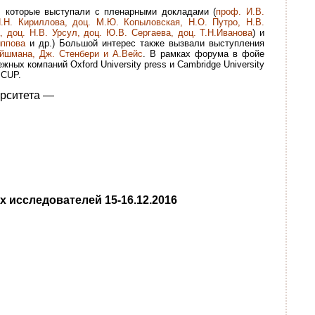
 которые выступали с пленарными докладами (
проф. И.В.
.Н. Кириллова, доц. М.Ю. Копыловская, Н.О. Путро, Н.В.
 доц. Н.В. Урсул, доц. Ю.В. Сергаева, доц. Т.Н.Иванова
) и
иппова
и др.) Большой интерес также вызвали выступления
ейшмана, Дж. Стенбери и А.Вейс
. В рамках форума в фойе
ых компаний Oxford University press и Cambridge University
 CUP.
ерситета —
 исследователей 15-16.12.2016