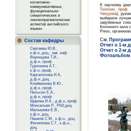
когнитивно-
К научному диа
коммуникативных,
Толочин, проф.
функционально-
Чекурова
), руко
семантических и
выбирали лучши
лингвопрагматических
зарубежных спе
аспектов английского
Колонного зала с
языка»
Press, организо
См.
Програм
Состав кафедры
Отчет о 1-м 
Сергаева Ю.В.,
Отчет о 2-м 
к.ф.н.,доц., зав. каф.
Фотоальбом 
Воронцова Т.И.,
д.ф.н.,проф.
Гурочкина А.Г.,
к.ф.н.,проф.
Каргаполова И.А,
д.ф.н.,доц.
Клейменова В.Ю.,
д.ф.н.,проф.
Нильсен Е.А.,
д.ф.н.,проф.
Щирова И.А., д.ф.н.,проф.
Монсальве Р., PhD,доц.
Малышева Е.В.,
к.ф.н.,доц.
Пашков С.М., к.ф.н., доц.
Филиппова С.Г., к.ф.н.,
доц.