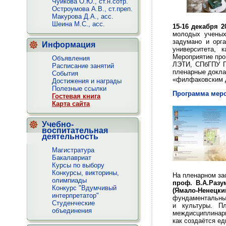
Чуйкова О.Ю., ст.н.сотр.
Остроумова А.В., ст.преп.
Макурова Д.А., асс.
Шеина М.С., асс.
15-16 дек
аб
ря 2
молодых учены
задумано и орга
Информация
университета, 
Мероприятие про
Объявления
ЛЭТИ, СПбГПУ П
Расписание занятий
пленарные докла
Cобытия
«филфаковским д
Достижения и награды
Полезные ссылки
Программа мер
Гостевая книга
Карта сайта
Учебно-
воспитательная
деятельность
Магистратура
Бакалавриат
Курсы по выбору
Конкурсы, викторины,
На пленарном за
олимпиады
проф. В.А.Разу
Конкурс "Вдумчивый
(Ямало-Ненецки
интерпретатор"
фундаментальным
Студенческие
и культуры. П
объединения
междисциплинарн
как создаётся ед