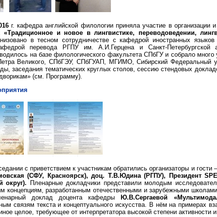
016
г. кафедра английской филологии приняла участие в организации 
х
«Традиционное и новое в лингвистике, переводоведении, лингв
низовано в тесном сотрудничестве с кафедрой иностранных языков и
кафедрой перевода РГПУ им. А.И.Герцена и Санкт-Петербургской 
водилось на базе филологического факультета СПбГУ и собрало много у
етра Великого, СПбГЭУ, СПбГУАП, МГИМО, Сибирский Федеральный у
ды, заседания тематических круглых столов, сессию стендовых докладо
ворикам» (см. Программу).
оприятия
седании с приветствием к участникам обратились организаторы и гости
мовская (СФУ, Красноярск),
доц. Т.В.Юдина (РГПУ),
Президент SP
й округ).
Пленарные докладчики представили молодым исследователя
 концепциям, разработанным отечественными и зарубежными школами,
ленарный доклад доцента кафедры
Ю.В.Сергаевой «Мультимода
ым связям текста и концептуального искусства.
В нём на примерах вз
иное целое, требующее от интерпретатора высокой степени активности и