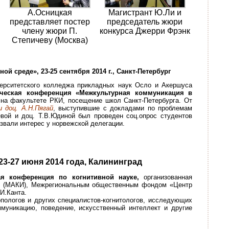
А.Осницкая
Магистрант Ю.Ли и
представляет постер
председатель жюри
члену жюри П.
конкурса Джерри Фрэнк
Степичеву (Москва)
среде», 23-25 сентября 2014 г., Санкт-Петербург
верситетского колледжа прикладных наук Осло и Акершуса
ическая конференция «Межкультурная коммуникация в
 на факультете РКИ, посещение школ Санкт-Петербурга. От
и доц. А.Н.Пягай
, выступившие с докладами по проблемам
евой и доц. Т.В.Юдиной был проведен соц.опрос студентов
ызвали интерес у норвежской делегации.
3-27 июня 2014 года, Калининград
ая конференция по когнитивной науке,
организованная
й» (МАКИ), Межрегиональным общественным фондом «Центр
И.Канта.
пологов и других специалистов-когнитологов, исследующих
муникацию, поведение, искусственный интеллект и другие