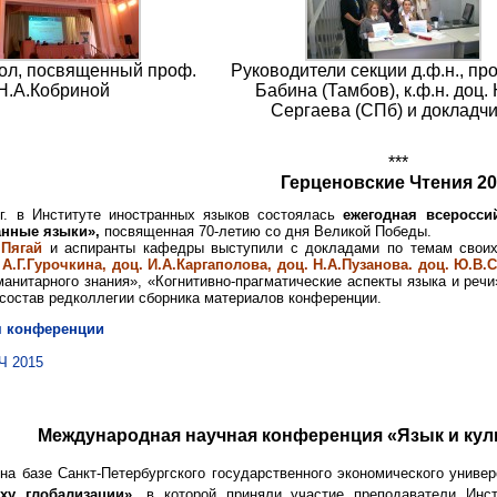
тол, посвященный проф.
Руководители секции д.ф.н., про
Н.А.Кобриной
Бабина (Тамбов), к.ф.н. доц.
Сергаева (СПб) и докладч
***
Герценовские Чтения 20
4
г. в Институте иностранных языков состоялась
ежегодная всеросси
анные языки»,
посвященная 70-летию со дня Великой Победы.
.Пягай
и аспиранты кафедры выступили с докладами по темам своих
А.Г.Гурочкина, доц. И.А.Каргаполова, доц. Н.А.Пузанова. доц. Ю.В.
манитарного знания», «Когнитивно-прагматические аспекты языка и речи
 состав редколлегии сборника материалов конференции.
 конференции
Ч 2015
Международная научная конференция «Язык и кул
на базе Санкт-Петербургского государственного экономического униве
ху глобализации»
, в которой приняли участие преподаватели Инст