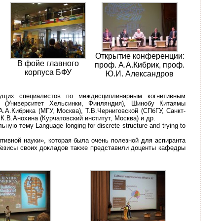
Открытие конференции:
В фойе главного
проф. А.А.Кибрик, проф.
корпуса БФУ
Ю.И. Александров
щих специалистов по междисциплинарным когнитивным
 (Университет Хельсинки, Финляндия), Шинобу Китаямы
А.А.Кибрика (МГУ, Москва), Т.В.Черниговской (СПбГУ, Санкт-
К.В.Анохина (Курчатовский институт, Москва) и др.
ую тему Language longing for discrete structure and trying to
ивной науки», которая была очень полезной для аспиранта
Тезисы своих докладов также представили доценты кафедры