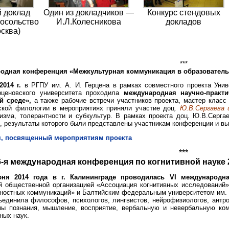
 доклад
Один из докладчиков —
Конкурс стендовых
осольство
И.Л.Колесникова
докладов
сква)
***
дная конференция «Межкультурная коммуникация в образовательной 
2014 г.
в РГПУ им. А. И. Герцена в рамках совместного проекта Уни
ерценовского университета проходила
международная научно-практ
й среде»,
а также рабочие встречи участников проекта, мастер класс
ской филологии в мероприятиях приняли участие доц.
Ю.В.Сергаева 
изма, толерантности и субкультур. В рамках проекта доц. Ю.В.Серга
e», результаты которого были представлены участникам конференции и в
, посвященный мероприятиям проекта
***
6-я международная конференция по когнитивной науке 2
ня 2014 года в г. Калининграде проводилась VI международн
й общественной организацией «Ассоциация когнитивных исследовани
ностных коммуникаций» и Балтийским федеральным университетом им. 
единила философов, психологов, лингвистов, нейрофизиологов, антро
ы познания, мышление, восприятие, вербальную и невербальную ком
ных наук.