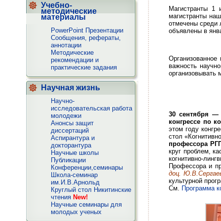
Учебно-
Магистранты 1 
методические
магистранты на
материалы
отмечены среди 
PowerPoint Презентации
объявлены в янва
Сообщения, рефераты,
аннотации
Методические
Организованное 
рекомендации и
важность научно
практические задания
организовывать 
Научная жизнь
Научно-
исследовательская работа
30 сентября — 
молодежи
конгрессе по к
Анонсы защит
этом году конгр
диссертаций
стол «Когнитивн
Аспирантура и
профессора РГ
докторантура
круг проблем, к
Научные школы
когнитивно-линг
Публикации
Профессора и п
Конференции,семинары
доц. Ю.В.Сергаев
Школа-семинар
культурной прог
им.И.В.Арнольд
См.
Программа к
Круглый стол Никитинские
чтения
New!
Научные семинары для
молодых ученых