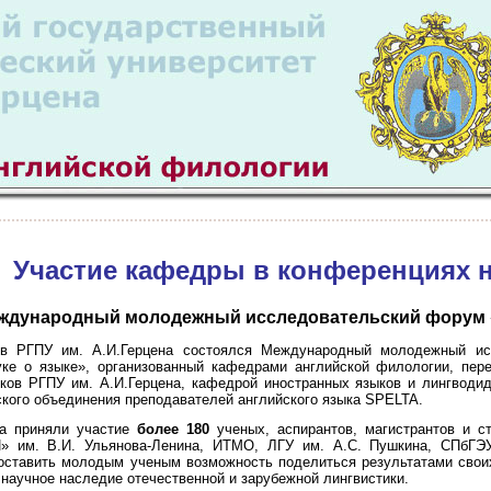
Участие кафедры в конференциях н
ждународный молодежный исследовательский форум «Г
 РГПУ им. А.И.Герцена состоялся Международный молодежный исс
ке о языке», организованный кафедрами английской филологии, пере
ков РГПУ им. А.И.Герцена, кафедрой иностранных языков и лингводи
ского объединения преподавателей английского языка SPELTA.
а приняли участие
более 180
ученых, аспирантов, магистрантов и ст
 им. В.И. Ульянова-Ленина, ИТМО, ЛГУ им. А.С. Пушкина, СПбГЭУ
ставить молодым ученым возможность поделиться результатами своих
 научное наследие отечественной и зарубежной лингвистики.