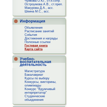
Чуйкова О.Ю., ст.н.сотр.
Остроумова А.В., ст.преп.
Макурова Д.А., асс.
Шеина М.С., асс.
Информация
Объявления
Расписание занятий
Cобытия
Достижения и награды
Полезные ссылки
Гостевая книга
Карта сайта
Учебно-
воспитательная
деятельность
Магистратура
Бакалавриат
Курсы по выбору
Конкурсы, викторины,
олимпиады
Конкурс "Вдумчивый
интерпретатор"
Студенческие
объединения