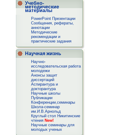
Учебно-
методические
материалы
PowerPoint Презентации
Сообщения, рефераты,
аннотации
Методические
рекомендации и
практические задания
Научная жизнь
Научно-
исследовательская работа
молодежи
Анонсы защит
диссертаций
Аспирантура и
докторантура
Научные школы
Публикации
Конференции,семинары
Школа-семинар
им.И.В.Арнольд
Круглый стол Никитинские
чтения
New!
Научные семинары для
молодых ученых