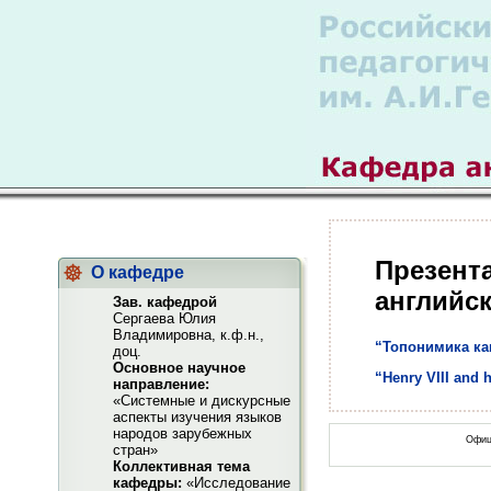
Презент
О кафедре
английск
Зав. кафедрой
Сергаева Юлия
Владимировна, к.ф.н.,
“Топонимика ка
доц.
Основное научное
“Henry VIII and 
направление:
«Системные и дискурсные
аспекты изучения языков
народов зарубежных
Офиц
стран»
Коллективная тема
кафедры:
«Исследование