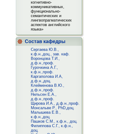
когнитивно-
коммуникативных,
функционально-
семантических и
лингвопрагматических
аспектов английского
языка»
Состав кафедры
Сергаева Ю.В.,
к.ф.н.,доц., зав. каф.
Воронцова Т.И.,
д.ф.н.,проф.
Гурочкина А.Г.,
к.ф.н.,проф.
Каргаполова И.А,
д.ф.н.,доц.
Клейменова В.Ю.,
д.ф.н.,проф.
Нильсен Е.А.,
д.ф.н.,проф.
Щирова И.А., д.ф.н.,проф.
Монсальве Р., PhD,доц.
Малышева Е.В.,
к.ф.н.,доц.
Пашков С.М., к.ф.н., доц.
Филиппова С.Г., к.ф.н.,
доц.