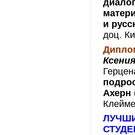
диалог
матери
и русс
доц. К
Диплом
Ксения
Герце
п
одро
Ахерн
Клейме
ЛУЧШИ
СТУДЕ