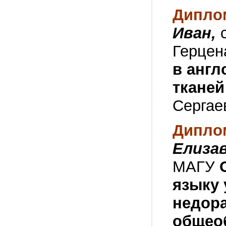
Диплом
Иван,
с
Герцен
в
англ
тканей
Сергае
Диплом
Елиза
МАГУ
языку
недора
общео