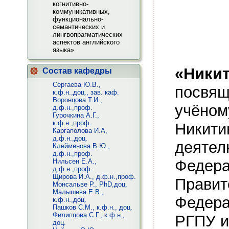
когнитивно-
коммуникативных,
функционально-
семантических и
лингвопрагматических
аспектов английского
языка»
«Ники
Состав кафедры
Сергаева Ю.В.,
посв
к.ф.н.,доц., зав. каф.
Воронцова Т.И.,
учёно
д.ф.н.,проф.
Гурочкина А.Г.,
к.ф.н.,проф.
Никити
Каргаполова И.А,
д.ф.н.,доц.
деят
Клейменова В.Ю.,
д.ф.н.,проф.
Феде
Нильсен Е.А.,
д.ф.н.,проф.
Щирова И.А., д.ф.н.,проф.
Прав
Монсальве Р., PhD,доц.
Малышева Е.В.,
Федер
к.ф.н.,доц.
Пашков С.М., к.ф.н., доц.
Филиппова С.Г., к.ф.н.,
РГПУ и
доц.