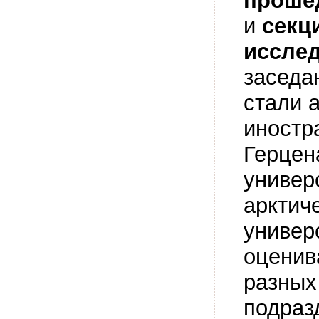
прошед
и
секц
исслед
заседа
стали 
иностр
Герцен
универ
арктич
универ
оценив
разных
подраз