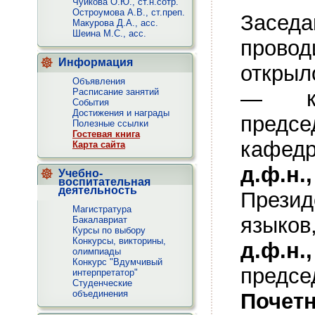
Чуйкова О.Ю., ст.н.сотр.
Остроумова А.В., ст.преп.
Засед
Макурова Д.А., асс.
Шеина М.С., асс.
прово
Информация
открыл
Объявления
Расписание занятий
— к 
Cобытия
Достижения и награды
предсе
Полезные ссылки
Гостевая книга
кафед
Карта сайта
д.ф.
Учебно-
воспитательная
деятельность
Прези
Магистратура
языко
Бакалавриат
Курсы по выбору
Конкурсы, викторины,
д.ф.н.
олимпиады
Конкурс "Вдумчивый
предс
интерпретатор"
Студенческие
объединения
Почет