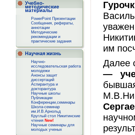
Гуро
Учебно-
методические
материалы
Василь
PowerPoint Презентации
Сообщения, рефераты,
уваже
аннотации
Методические
Никити
рекомендации и
практические задания
им пос
Научная жизнь
Далее
Научно-
исследовательская работа
молодежи
— уче
Анонсы защит
диссертаций
бывш
Аспирантура и
докторантура
М.В.Н
Научные школы
Публикации
Конференции,семинары
Серга
Школа-семинар
им.И.В.Арнольд
научно
Круглый стол Никитинские
чтения
New!
Научные семинары для
резуль
молодых ученых