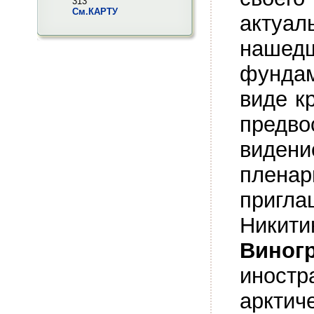
313
См.КАРТУ
актуа
наше
фунда
виде к
предв
видени
плен
пригла
Ники
Виног
иност
аркти