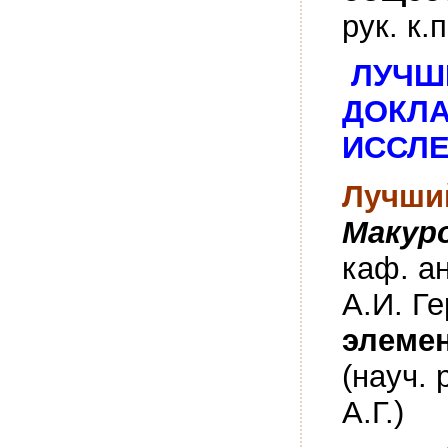
рук. к.
ЛУЧШ
ДОКЛ
ИССЛЕ
Лучши
Макур
каф. а
А.И. Г
элеме
(науч. 
А.Г.)