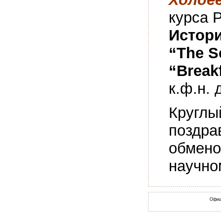
курса 
Истори
“
The
S
“
Break
к.ф.н.
Круглы
поздра
обмено
научно
Офиц