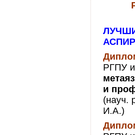
ЛУЧШИ
АСПИР
Диплом
РГПУ и
метая
и про
(науч. 
И.А.)
Диплом