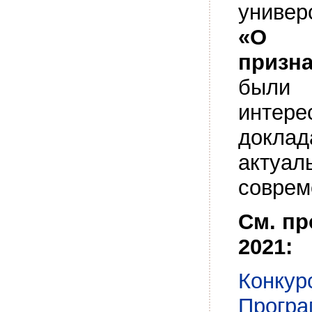
универ
«О п
призн
были
интере
докла
актуал
соврем
См. пр
2021:
Конкур
Програ