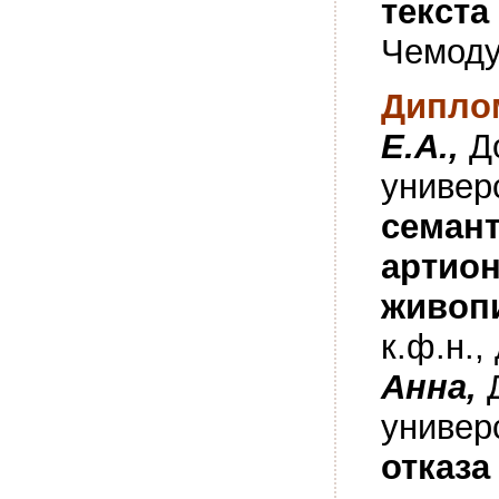
текста
Чемоду
Диплом
Е.А.,
Д
универ
семант
артио
живопи
к.ф.н.,
Анна,
универ
отказа