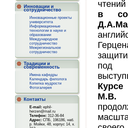
чтений
Инновации и
сотрудничество
в со
Инновационные проекты
Д.А.Ма
университета
Информационные
технологии в науке и
англий
образовании
Международное
Герце
сотрудничество
Межрегиональное
сотрудничество
защит
под р
Традиции и
современность
высту
Имена кафедры
Календарь филолога
Копилка мудрости
Курсе
Фотогалерея
М.В. 
Контакты
продол
E-mail:
ephil-
herzen@mail.ru
масшта
Телефон:
312-36-84
Адрес:
СПБ, 196186, наб.
р. Мойки, 48, корпус 14, к.
своег