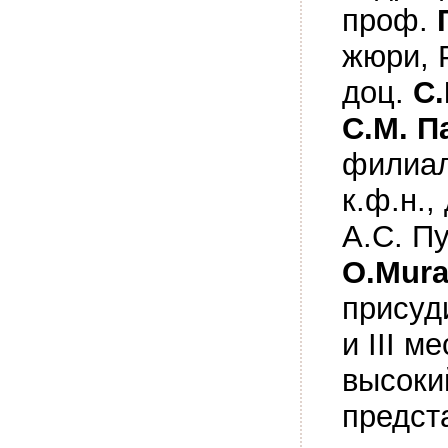
проф.
жюри, 
доц.
С
С.М. 
филиал
к.ф.н.,
А.С. П
O.Mura
присуди
и III м
высоки
предст