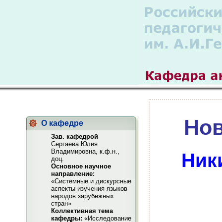
Нов
О кафедре
Зав. кафедрой
Сергаева Юлия
Владимировна, к.ф.н.,
Ник
доц.
Основное научное
направление:
«Системные и дискурсные
аспекты изучения языков
народов зарубежных
стран»
Коллективная тема
кафедры:
«Исследование