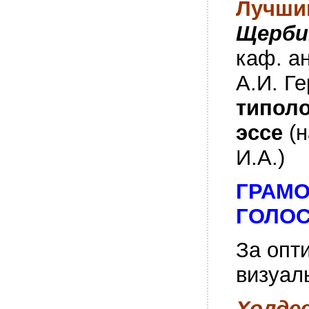
Лучши
Щерби
каф. а
А.И. Г
типоло
эссе
(
И.А.)
ГРАМО
ГОЛОС
За опт
визуал
Холде