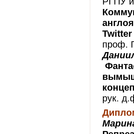
РГПУ и
Комму
англо
я
Twitte
проф. Г
Дании
Фанта
вымы
конце
рук. д.
Диплом
Марин