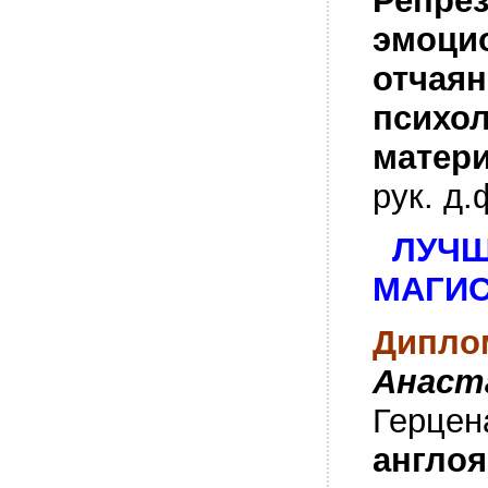
Репре
эмоци
отчаян
психол
матер
рук. д.
ЛУЧШ
МАГИС
Диплом
Анаст
Герцен
англо