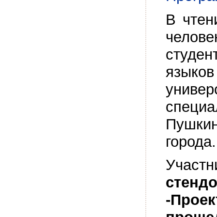
В чтен
челове
студе
языко
униве
специа
Пушки
города.
Участ
стенд
-Проек